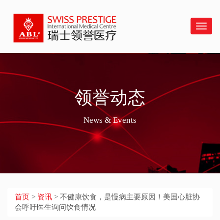
Swiss
菜
单
领誉动态
News & Events
首页
>
资讯
> 不健康饮食，是慢病主要原因！美国心脏协
会呼吁医生询问饮食情况